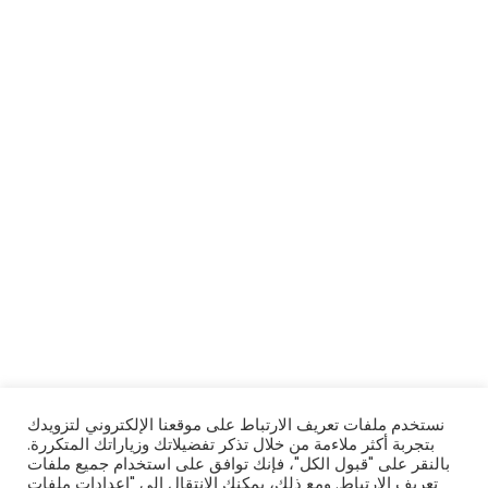
حدائق سانت جورج - المرحلة الأولى
نستخدم ملفات تعريف الارتباط على موقعنا الإلكتروني لتزويدك
سوري، المملكة المتحدة
بتجربة أكثر ملاءمة من خلال تذكر تفضيلاتك وزياراتك المتكررة.
بالنقر على "قبول الكل"، فإنك توافق على استخدام جميع ملفات
تعريف الارتباط. ومع ذلك، يمكنك الانتقال إلى "إعدادات ملفات