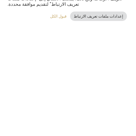
تعريف الارتباط" لتقديم موافقة محددة.
استفسر الآن
إعدادات ملفات تعريف الارتباط
قبول الكل
AR
حدائق سانت جورج - المرحلة
الأولى
هل تبحث عن شقق فاخرة للبيع في سوري؟ تعد المرحلة
الأولى من مشروع "سانت جورج جاردنز" الخيار المثالي
لمن يرغبون في أسلوب حياة المدينة، ولكنهم يتوقون
إلى هدوء الريف. سيتألف هذا المشروع من منازل وشقق
عصرية في سوري، توفر فرصة رائعة للاستمتاع بأفضل
ما في العالمين – مجتمع هادئ مع جميع مزايا الحياة
الحضرية.