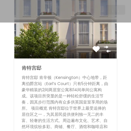
肯特宫邸
肯特宫邸 肯辛顿（Kensington）中心地带，距
离伯爵宫站（Earl’s Court）只有5分钟距离，由
豪华精装的2间两居室公寓和14间单间公寓构
成。该项目所突显的是一种轻松舒缓的生活节
奏，因其步行范围内有众多供英国皇室享用的场
所。 项目概览 肯特宫邸位于世界上最受追捧的
居住区之一，为其居民提供便利独一无二的丰
富、轻奢的生活方式。周边遍布文化、艺术、自
然环境缤纷多彩。商铺、餐厅、酒馆和咖啡店和