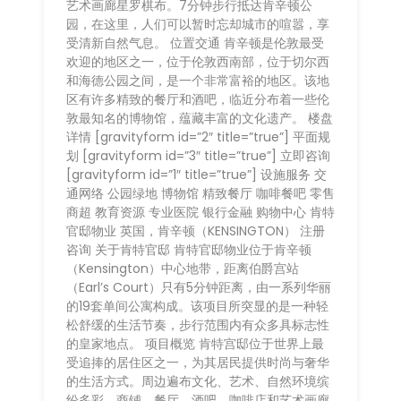
艺术画廊星罗棋布。7分钟步行抵达肯辛顿公
园，在这里，人们可以暂时忘却城市的喧嚣，享
受清新自然气息。 位置交通 肯辛顿是伦敦最受
欢迎的地区之一，位于伦敦西南部，位于切尔西
和海德公园之间，是一个非常富裕的地区。该地
区有许多精致的餐厅和酒吧，临近分布着一些伦
敦最知名的博物馆，蕴藏丰富的文化遗产。 楼盘
详情 [gravityform id=”2″ title=”true”] 平面规
划 [gravityform id=”3″ title=”true”] 立即咨询
[gravityform id=”1″ title=”true”] 设施服务 交
通网络 公园绿地 博物馆 精致餐厅 咖啡餐吧 零售
商超 教育资源 专业医院 银行金融 购物中心 肯特
官邸物业 英国，肯辛顿（KENSINGTON） 注册
咨询 关于肯特官邸 肯特官邸物业位于肯辛顿
（Kensington）中心地带，距离伯爵宫站
（Earl’s Court）只有5分钟距离，由一系列华丽
的19套单间公寓构成。该项目所突显的是一种轻
松舒缓的生活节奏，步行范围内有众多具标志性
的皇家地点。 项目概览 肯特宫邸位于世界上最
受追捧的居住区之一，为其居民提供时尚与奢华
的生活方式。周边遍布文化、艺术、自然环境缤
纷多彩。商铺、餐厅、酒吧、咖啡店和艺术画廊