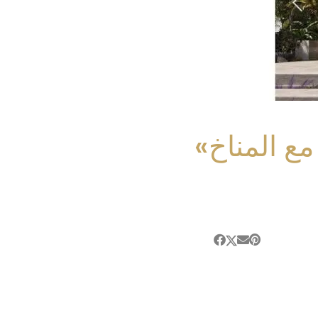
«نايتسبريدج» أول مجتمع صحي يتكيف مع المناخ