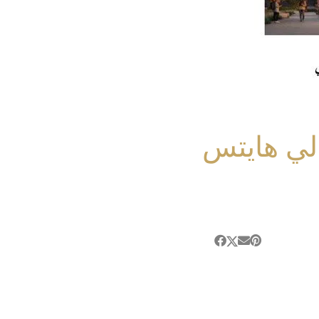
لي هايتس