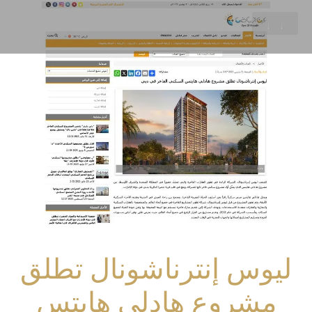
ليوس إنترناشونال تطلق
مشروع هادلي هايتس